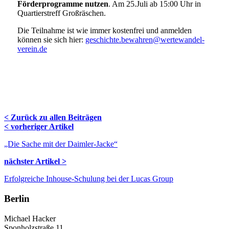
Förderprogramme nutzen
. Am 25.Juli ab 15:00 Uhr in
Quartierstreff Großräschen.
Die Teilnahme ist wie immer kostenfrei und anmelden
können sie sich hier:
geschichte.bewahren@wertewandel-
verein.de
< Zurück zu allen Beiträgen
Navigation
< vorheriger Artikel
Blog
„Die Sache mit der Daimler-Jacke“
nächster Artikel >
Erfolgreiche Inhouse-Schulung bei der Lucas Group
Berlin
Michael Hacker
Sponholzstraße 11