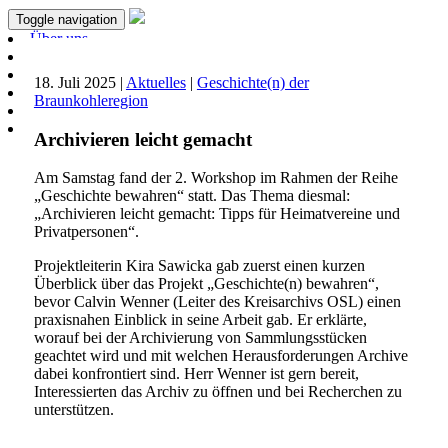
Toggle navigation
Über uns
Aktuelles
Projekte
18. Juli 2025 |
Aktuelles
|
Geschichte(n) der
Unterstützen
Braunkohleregion
Förderer & Partner
Kontakt
Archivieren leicht gemacht
Am Samstag fand der 2. Workshop im Rahmen der Reihe
„Geschichte bewahren“ statt. Das Thema diesmal:
„Archivieren leicht gemacht: Tipps für Heimatvereine und
Privatpersonen“.
Projektleiterin Kira Sawicka gab zuerst einen kurzen
Überblick über das Projekt „Geschichte(n) bewahren“,
bevor Calvin Wenner (Leiter des Kreisarchivs OSL) einen
praxisnahen Einblick in seine Arbeit gab. Er erklärte,
worauf bei der Archivierung von Sammlungsstücken
geachtet wird und mit welchen Herausforderungen Archive
dabei konfrontiert sind. Herr Wenner ist gern bereit,
Interessierten das Archiv zu öffnen und bei Recherchen zu
unterstützen.