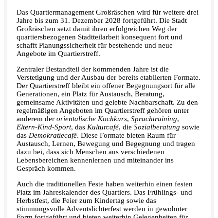
Das Quartiermanagement Großräschen wird für weitere drei
Jahre bis zum 31. Dezember 2028 fortgeführt. Die Stadt
Großräschen setzt damit ihren erfolgreichen Weg der
quartiersbezogenen Stadtteilarbeit konsequent fort und
schafft Planungssicherheit für bestehende und neue
Angebote im Quartierstreff.
Zentraler Bestandteil der kommenden Jahre ist die
Verstetigung und der Ausbau der bereits etablierten Formate.
Der Quartierstreff bleibt ein offener Begegnungsort für alle
Generationen, ein Platz für Austausch, Beratung,
gemeinsame Aktivitäten und gelebte Nachbarschaft. Zu den
regelmäßigen Angeboten im Quartierstreff gehören unter
anderem der
orientalische Kochkurs
,
Sprachtraining
,
Eltern-Kind-Sport
, das
Kulturcafé
, die
Sozialberatung
sowie
das
Demokratiecafé
. Diese Formate bieten Raum für
Austausch, Lernen, Bewegung und Begegnung und tragen
dazu bei, dass sich Menschen aus verschiedenen
Lebensbereichen kennenlernen und miteinander ins
Gespräch kommen.
Auch die traditionellen Feste haben weiterhin einen festen
Platz im Jahreskalender des Quartiers. Das Frühlings- und
Herbstfest, die Feier zum Kindertag sowie das
stimmungsvolle Adventslichterfest werden in gewohnter
Form fortgeführt und bieten weiterhin Gelegenheiten für