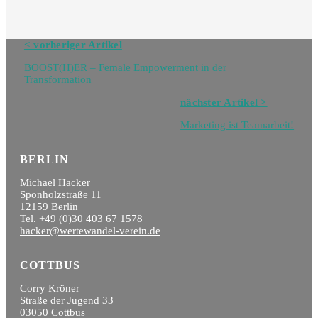
Navigation
< vorheriger Artikel
Blog
BOOST(H)ER – Female Empowerment in der
Transformation
nächster Artikel >
Marketing ist Teamarbeit!
BERLIN
Michael Hacker
Sponholzstraße 11
12159 Berlin
Tel. +49 (0)30 403 67 1578
hacker@wertewandel-verein.de
COTTBUS
Corry Kröner
Straße der Jugend 33
03050 Cottbus