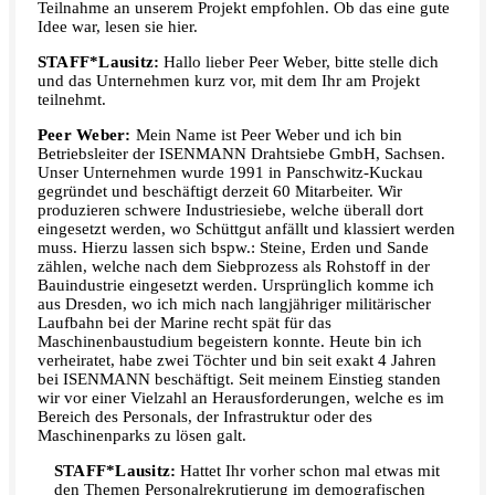
Teilnahme an unserem Projekt empfohlen. Ob das eine gute
Idee war, lesen sie hier.
STAFF*Lausitz:
Hallo lieber Peer Weber, bitte stelle dich
und das Unternehmen kurz vor, mit dem Ihr am Projekt
teilnehmt.
Peer Weber:
Mein Name ist Peer Weber und ich bin
Betriebsleiter der ISENMANN Drahtsiebe GmbH, Sachsen.
Unser Unternehmen wurde 1991 in Panschwitz-Kuckau
gegründet und beschäftigt derzeit 60 Mitarbeiter. Wir
produzieren schwere Industriesiebe, welche überall dort
eingesetzt werden, wo Schüttgut anfällt und klassiert werden
muss. Hierzu lassen sich bspw.: Steine, Erden und Sande
zählen, welche nach dem Siebprozess als Rohstoff in der
Bauindustrie eingesetzt werden. Ursprünglich komme ich
aus Dresden, wo ich mich nach langjähriger militärischer
Laufbahn bei der Marine recht spät für das
Maschinenbaustudium begeistern konnte. Heute bin ich
verheiratet, habe zwei Töchter und bin seit exakt 4 Jahren
bei ISENMANN beschäftigt. Seit meinem Einstieg standen
wir vor einer Vielzahl an Herausforderungen, welche es im
Bereich des Personals, der Infrastruktur oder des
Maschinenparks zu lösen galt.
STAFF*Lausitz:
Hattet Ihr vorher schon mal etwas mit
den Themen Personalrekrutierung im demografischen