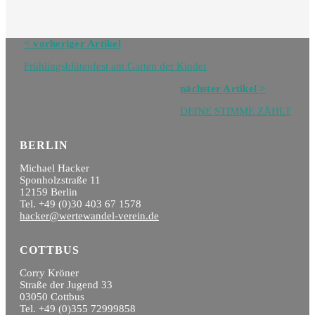
Navigation
< vorheriger Artikel
Blog
Frühlingsblütenfest am Garten der Kinder
nächster Artikel >
DEINE STIMME ZÄHLT
BERLIN
Michael Hacker
Sponholzstraße 11
12159 Berlin
Tel. +49 (0)30 403 67 1578
hacker@wertewandel-verein.de
COTTBUS
Corry Kröner
Straße der Jugend 33
03050 Cottbus
Tel. +49 (0)355 72999858