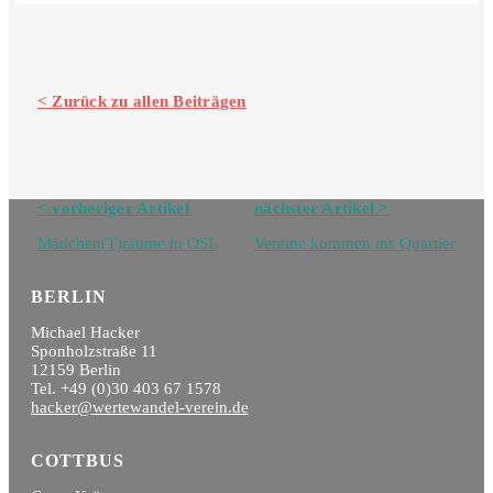
< Zurück zu allen Beiträgen
Navigation
< vorheriger Artikel
nächster Artikel >
Blog
Mädchen(T)räume in OSL
Vereine kommen ins Quartier
BERLIN
Michael Hacker
Sponholzstraße 11
12159 Berlin
Tel. +49 (0)30 403 67 1578
hacker@wertewandel-verein.de
COTTBUS