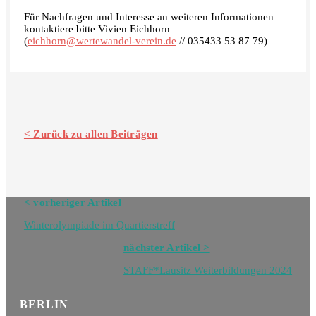
Für Nachfragen und Interesse an weiteren Informationen
kontaktiere bitte Vivien Eichhorn
(
eichhorn@wertewandel-verein.de
// 035433 53 87 79)
< Zurück zu allen Beiträgen
Navigation
< vorheriger Artikel
Blog
Winterolympiade im Quartierstreff
nächster Artikel >
STAFF*Lausitz Weiterbildungen 2024
BERLIN