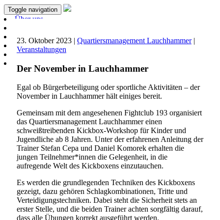
Toggle navigation
Über uns
Aktuelles
Projekte
23. Oktober 2023 |
Quartiersmanagement Lauchhammer
|
Unterstützen
Veranstaltungen
Förderer & Partner
Kontakt
Der November in Lauchhammer
Egal ob Bürgerbeteiligung oder sportliche Aktivitäten – der
November in Lauchhammer hält einiges bereit.
Gemeinsam mit dem angesehenen Fightclub 193 organisiert
das Quartiersmanagement Lauchhammer einen
schweißtreibenden Kickbox-Workshop für Kinder und
Jugendliche ab 8 Jahren. Unter der erfahrenen Anleitung der
Trainer Stefan Cepa und Daniel Komorek erhalten die
jungen Teilnehmer*innen die Gelegenheit, in die
aufregende Welt des Kickboxens einzutauchen.
Es werden die grundlegenden Techniken des Kickboxens
gezeigt, dazu gehören Schlagkombinationen, Tritte und
Verteidigungstechniken. Dabei steht die Sicherheit stets an
erster Stelle, und die beiden Trainer achten sorgfältig darauf,
dass alle Übungen korrekt ausgeführt werden.