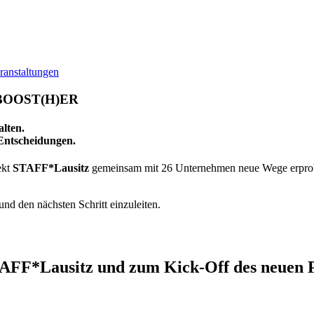
ranstaltungen
t BOOST(H)ER
lten.
 Entscheidungen.
ekt
STAFF*Lausitz
gemeinsam mit 26 Unternehmen neue Wege erprobt,
nd den nächsten Schritt einzuleiten.
STAFF*Lausitz und zum Kick-Off des neue