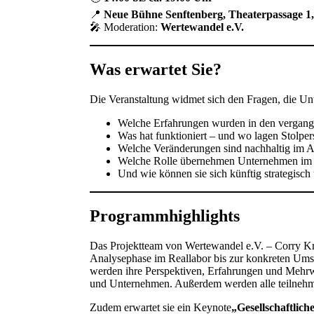
📍
Neue Bühne Senftenberg, Theaterpassage 1,
🎤 Moderation:
Wertewandel e.V.
Was erwartet Sie?
Die Veranstaltung widmet sich den Fragen, die U
Welche Erfahrungen wurden in den vergang
Was hat funktioniert – und wo lagen Stolper
Welche Veränderungen sind nachhaltig im 
Welche Rolle übernehmen Unternehmen im g
Und wie können sie sich künftig strategisc
Programmhighlights
Das Projektteam von Wertewandel e.V. – Corry Krö
Analysephase im Reallabor bis zur konkreten Umse
werden ihre Perspektiven, Erfahrungen und Mehrwer
und Unternehmen. Außerdem werden alle teilnehm
Zudem erwartet sie ein Keynote
„Gesellschaftlic