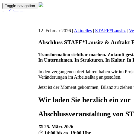
Toggle navigation
Über uns
Aktuelles
Projekte
Unterstützen
12. Februar 2026 |
Aktuelles
|
STAFF*Lausitz
|
Ve
Förderer & Partner
Kontakt
Abschluss STAFF*Lausitz & Auftak
Transformation sichtbar machen. Zukunft gesta
In Unternehmen. In Strukturen. In Kultur. In
In den vergangenen drei Jahren haben wir im Proj
Veränderungen im Arbeitsalltag angestoßen.
Jetzt ist der Moment gekommen, Bilanz zu ziehen u
Wir laden Sie herzlich ein zur
Abschlussveranstaltung von 
📅
25. März 2026
🕑
14:00 bis ca. 19:00 Uhr