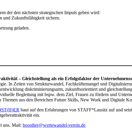
dem der den nächsten strategischen Impuls geben wird:
n und Zukunftsfähigkeit sichern.
etzung geladen.
tivität – Gleichstellung als ein Erfolgsfaktor der Unternehmenss
egie. In Zeiten von Strukturwandel, Fachkräftemangel und Digitalisieru
nsentwicklung diskriminierungsarm, zukunftsorientiert und gleichstellu
iduelle Begleitung mit bspw. dem Ziel, Frauen zu fördern und Unterne
den Themen aus den Bereichen Future Skills, New Work und Digitale K
ST(H)ER
baut auf den Erfahrungen von STAFF*Lausitz auf und setzt 
eberattraktivität ein.
i uns. Mail:
boosther@wertewandel-verein.de