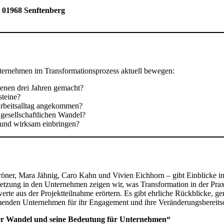
 01968 Senftenberg
nternehmen im Transformationsprozess aktuell bewegen:
enen drei Jahren gemacht?
steine?
Arbeitsalltag angekommen?
esellschaftlichen Wandel?
h und wirksam einbringen?
ner, Mara Jähnig, Caro Kahn und Vivien Eichhorn – gibt Einblicke in
tzung in den Unternehmen zeigen wir, was Transformation in der Prax
te aus der Projektteilnahme erörtern. Es gibt ehrliche Rückblicke, g
enden Unternehmen für ihr Engagement und ihre Veränderungsbereitsc
her Wandel und seine Bedeutung für Unternehmen“