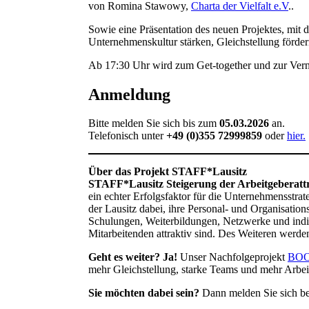
von Romina Stawowy,
Charta der Vielfalt e.V
..
Sowie eine Präsentation des neuen Projektes, mit 
Unternehmenskultur stärken, Gleichstellung förder
Ab 17:30 Uhr wird zum Get-together und zur Vern
Anmeldung
Bitte melden Sie sich bis zum
05.03.2026
an.
Telefonisch unter
+49 (0)355 72999859
oder
hier.
Über das Projekt STAFF*Lausitz
STAFF*Lausitz Steigerung der Arbeitgeberattrak
ein echter Erfolgsfaktor für die Unternehmensstrat
der Lausitz dabei, ihre Personal- und Organisatio
Schulungen, Weiterbildungen, Netzwerke und indiv
Mitarbeitenden attraktiv sind. Des Weiteren wer
Geht es weiter? Ja!
Unser Nachfolgeprojekt
BOO
mehr Gleichstellung, starke Teams und mehr Arbeitg
Sie möchten dabei sein?
Dann melden Sie sich be