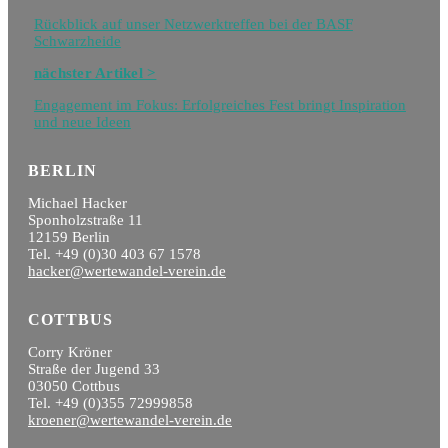
Blog
Rückblick auf unser Netzwerktreffen bei der BASF
Schwarzheide
nächster Artikel >
Engagement im Fokus: Erfolgreiches Fest bringt Inspiration
und neue Ideen
BERLIN
Michael Hacker
Sponholzstraße 11
12159 Berlin
Tel. +49 (0)30 403 67 1578
hacker@wertewandel-verein.de
COTTBUS
Corry Kröner
Straße der Jugend 33
03050 Cottbus
Tel. +49 (0)355 72999858
kroener@wertewandel-verein.de