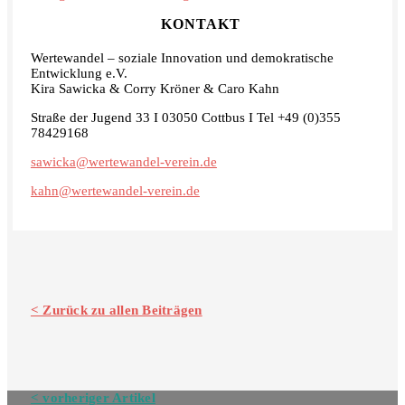
KONTAKT
Wertewandel – soziale Innovation und demokratische
Entwicklung e.V.
Kira Sawicka & Corry Kröner & Caro Kahn
Straße der Jugend 33 I 03050 Cottbus I Tel +49 (0)355
78429168
sawicka@wertewandel-verein.de
kahn@wertewandel-verein.de
< Zurück zu allen Beiträgen
Navigation
< vorheriger Artikel