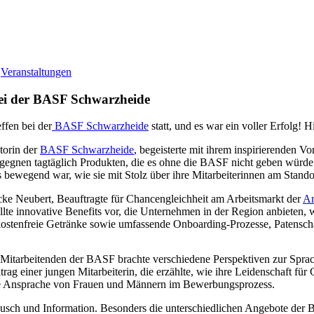
|
Veranstaltungen
bei der BASF Schwarzheide
ffen bei der
BASF Schwarzheide
statt, und es war ein voller Erfolg! H
torin der
BASF Schwarzheide
, begeisterte mit ihrem inspirierenden Vo
egnen tagtäglich Produkten, die es ohne die BASF nicht geben würde – 
 bewegend war, wie sie mit Stolz über ihre Mitarbeiterinnen am Stando
ke Neubert, Beauftragte für Chancengleichheit am Arbeitsmarkt der
Ar
lte innovative Benefits vor, die Unternehmen in der Region anbieten, 
 kostenfreie Getränke sowie umfassende Onboarding-Prozesse, Patensc
Mitarbeitenden der BASF brachte verschiedene Perspektiven zur Sprac
trag einer jungen Mitarbeiterin, die erzählte, wie ihre Leidenschaft f
elte Ansprache von Frauen und Männern im Bewerbungsprozess.
ausch und Information. Besonders die unterschiedlichen Angebote der