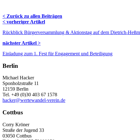
< Zurück zu allen Beiträgen
Navigation
< vorheriger Artikel
Blog
Rückblick Bürgerversammlung & Aktionstag auf dem Dietrich-Heßm
nächster Artikel >
Einladung zum 1. Fest für Engagement und Beteiligung
Berlin
Michael Hacker
Sponholzstraße 11
12159 Berlin
Tel. +49 (0)30 403 67 1578
hacker@wertewandel-verein.de
Cottbus
Corry Kröner
Straße der Jugend 33
03050 Cottbus