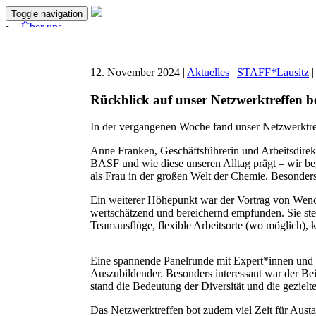
Toggle navigation
Über uns
Aktuelles
Projekte
Unterstützen
12. November 2024 |
Aktuelles
|
STAFF*Lausitz
Förderer & Partner
Kontakt
Rückblick auf unser Netzwerktreffen 
In der vergangenen Woche fand unser Netzwerktre
Anne Franken, Geschäftsführerin und Arbeitsdirek
BASF und wie diese unseren Alltag prägt – wir beg
als Frau in der großen Welt der Chemie. Besonders
Ein weiterer Höhepunkt war der Vortrag von Wenc
wertschätzend und bereichernd empfunden. Sie stel
Teamausflüge, flexible Arbeitsorte (wo möglich),
Eine spannende Panelrunde mit Expert*innen und 
Auszubildender. Besonders interessant war der Bei
stand die Bedeutung der Diversität und die gezi
Das Netzwerktreffen bot zudem viel Zeit für Aust