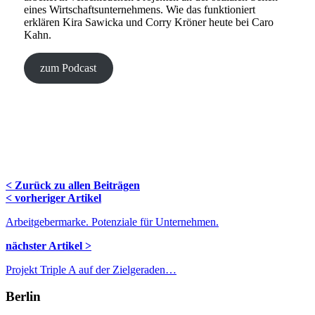
eines Wirtschaftsunternehmens. Wie das funktioniert
erklären Kira Sawicka und Corry Kröner heute bei Caro
Kahn.
zum Podcast
< Zurück zu allen Beiträgen
Navigation
< vorheriger Artikel
Blog
Arbeitgebermarke. Potenziale für Unternehmen.
nächster Artikel >
Projekt Triple A auf der Zielgeraden…
Berlin