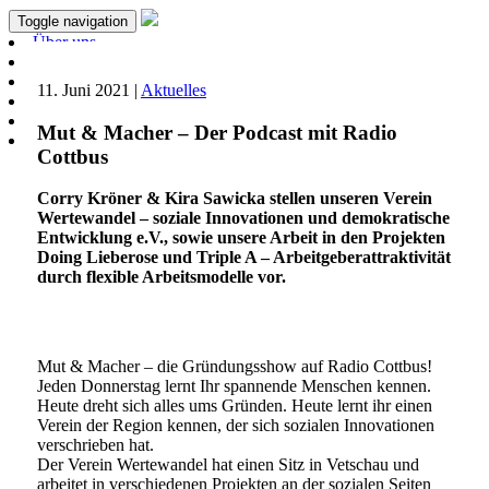
Toggle navigation
Über uns
Aktuelles
Projekte
11. Juni 2021 |
Aktuelles
Unterstützen
Förderer & Partner
Mut & Macher – Der Podcast mit Radio
Kontakt
Cottbus
Corry Kröner & Kira Sawicka stellen unseren Verein
Wertewandel – soziale Innovationen und demokratische
Entwicklung e.V., sowie unsere Arbeit in den Projekten
Doing Lieberose und Triple A – Arbeitgeberattraktivität
durch flexible Arbeitsmodelle vor.
Mut & Macher – die Gründungsshow auf Radio Cottbus!
Jeden Donnerstag lernt Ihr spannende Menschen kennen.
Heute dreht sich alles ums Gründen. Heute lernt ihr einen
Verein der Region kennen, der sich sozialen Innovationen
verschrieben hat.
Der Verein Wertewandel hat einen Sitz in Vetschau und
arbeitet in verschiedenen Projekten an der sozialen Seiten