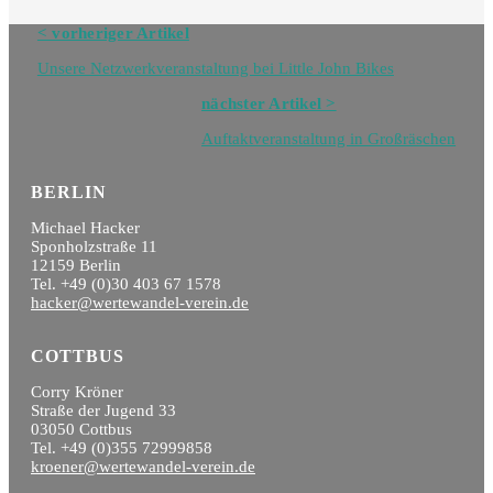
Navigation
< vorheriger Artikel
Blog
Unsere Netzwerkveranstaltung bei Little John Bikes
nächster Artikel >
Auftaktveranstaltung in Großräschen
BERLIN
Michael Hacker
Sponholzstraße 11
12159 Berlin
Tel. +49 (0)30 403 67 1578
hacker@wertewandel-verein.de
COTTBUS
Corry Kröner
Straße der Jugend 33
03050 Cottbus
Tel. +49 (0)355 72999858
kroener@wertewandel-verein.de